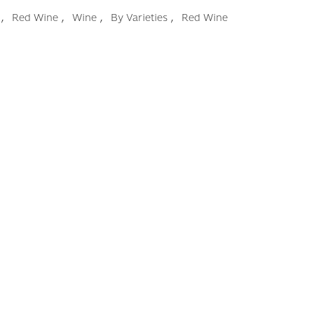
,
,
,
,
e
Red Wine
Wine
By Varieties
Red Wine