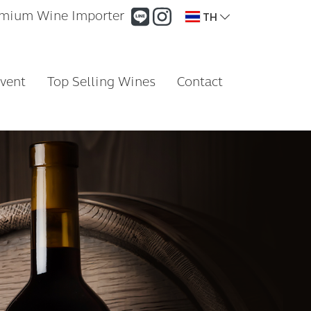
mium Wine Importer
TH
vent
Top Selling Wines
Contact