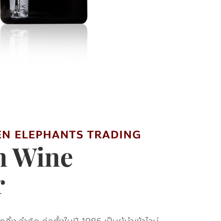
 Wine
er